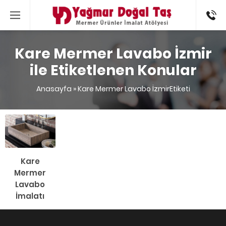
0 537
517 21 61
Kare Mermer Lavabo İzmir
ile Etiketlenen Konular
Anasayfa
»
Kare Mermer Lavabo İzmirEtiketi
Kare
Mermer
Lavabo
İmalatı