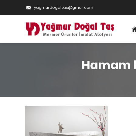
yagmurdogaltas@gmail.com
Hamam ku