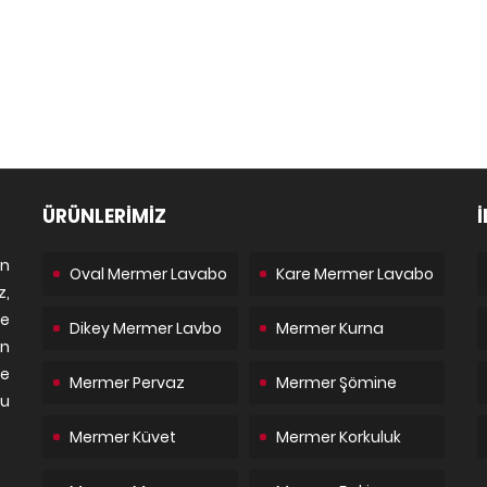
ÜRÜNLERİMİZ
İ
n
Oval Mermer Lavabo
Kare Mermer Lavabo
z,
de
Dikey Mermer Lavbo
Mermer Kurna
n
te
Mermer Pervaz
Mermer Şömine
bu
Mermer Küvet
Mermer Korkuluk